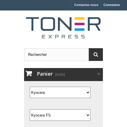
Contactez-nous
Connexion
Panier
(vide)