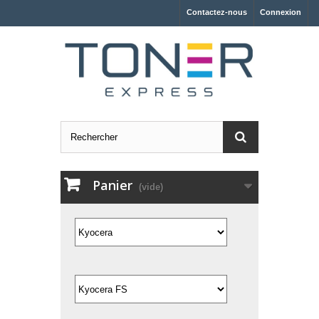
Contactez-nous
Connexion
Panier
(vide)