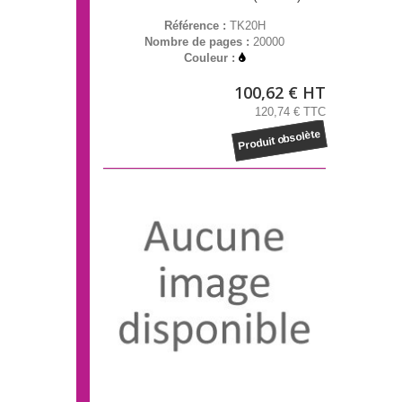
Référence :
TK20H
Nombre de pages :
20000
Couleur :
100,62 € HT
120,74 € TTC
Produit obsolète