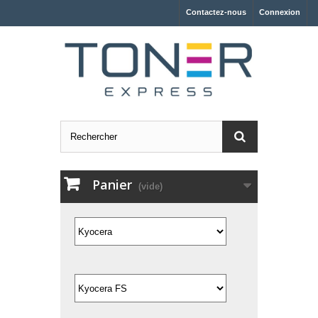
Contactez-nous
Connexion
Panier
(vide)