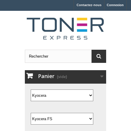
Contactez-nous
Connexion
Panier
(vide)