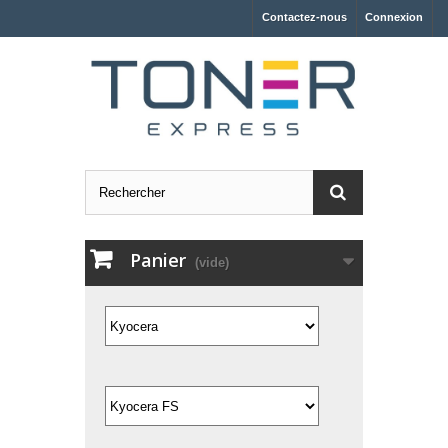
Contactez-nous
Connexion
Panier
(vide)