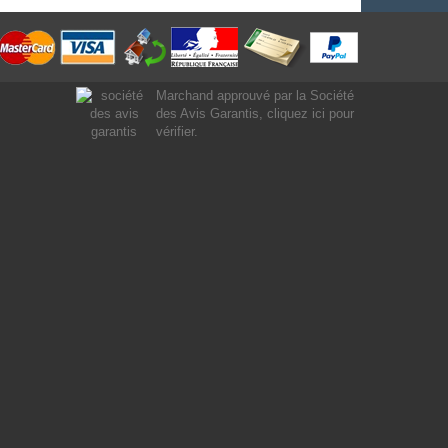
Marchand approuvé par la Société
des Avis Garantis,
cliquez ici pour
vérifier
.