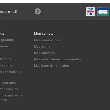
ons
Mon compte
 produits
Mes commandes
z-nous
Mes avoirs
Mes adresses
légales
Mes informations personnelles
sécurisé
Mes bons de réduction
s générales de
 courantes
 des cookies
 partenaires de
press