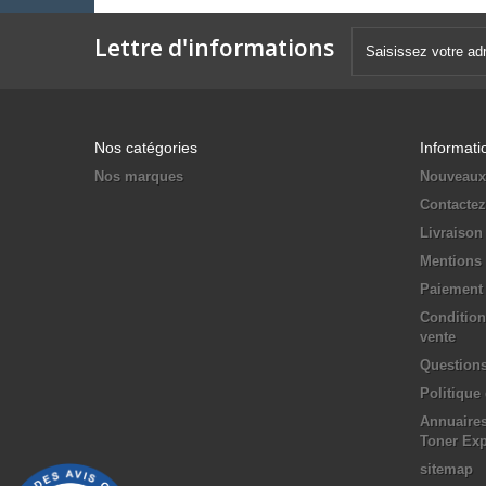
Lettre d'informations
Nos catégories
Informati
Nos marques
Nouveaux
Contacte
Livraison
Mentions 
Paiement 
Condition
vente
Questions
Politique
Annuaires
Toner Ex
sitemap