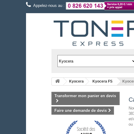
Appelez-nous au :
Kyocera
Kyocera FS
Kyoce
Transformer mon panier en devis
C
Nou
Faire une demande de devis
383
et/
ou 