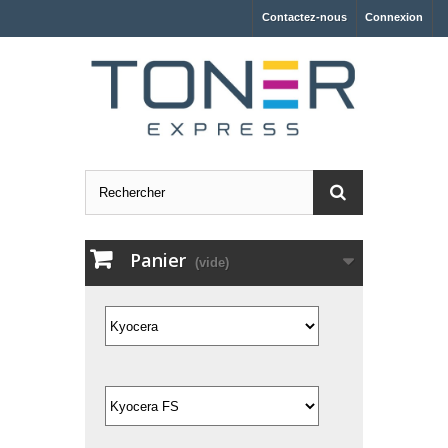
Contactez-nous
Connexion
Panier
(vide)