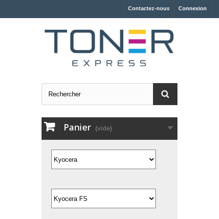
Contactez-nous
Connexion
Panier
(vide)