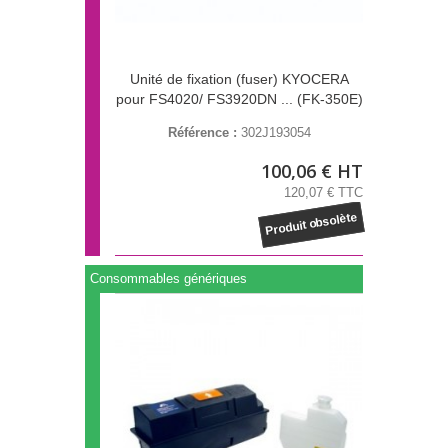
Unité de fixation (fuser) KYOCERA
pour FS4020/ FS3920DN ... (FK-350E)
Référence :
302J193054
100,06 € HT
120,07 € TTC
Produit obsolète
Consommables génériques