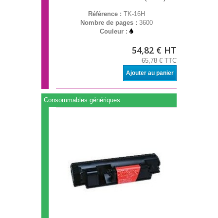
Référence :
TK-16H
Nombre de pages :
3600
Couleur :
54,82 € HT
65,78 € TTC
Ajouter au panier
Consommables génériques