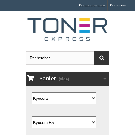
Contactez-nous
Connexion
Panier
(vide)