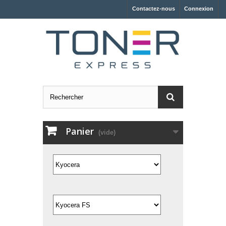
Contactez-nous
Connexion
Panier
(vide)