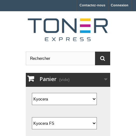
Contactez-nous
Connexion
Panier
(vide)