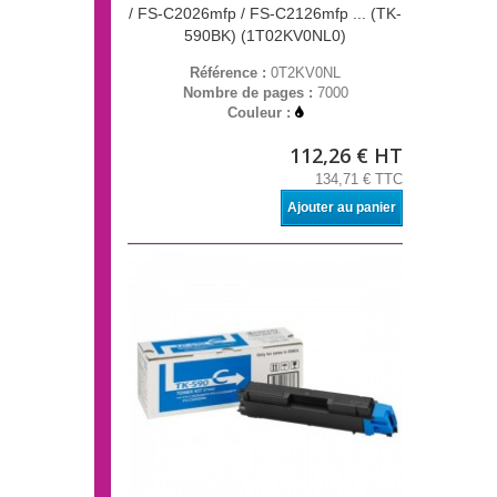
/ FS-C2026mfp / FS-C2126mfp ... (TK-
590BK) (1T02KV0NL0)
Référence :
0T2KV0NL
Nombre de pages :
7000
Couleur :
112,26 € HT
134,71 € TTC
Ajouter au panier