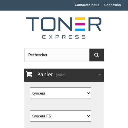
Contactez-nous
Connexion
Panier
(vide)