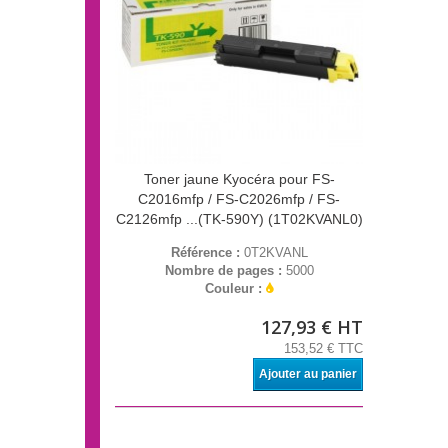
Toner jaune Kyocéra pour FS-
C2016mfp / FS-C2026mfp / FS-
C2126mfp ...(TK-590Y) (1T02KVANL0)
Référence :
0T2KVANL
Nombre de pages :
5000
Couleur :
127,93 € HT
153,52 € TTC
Ajouter au panier