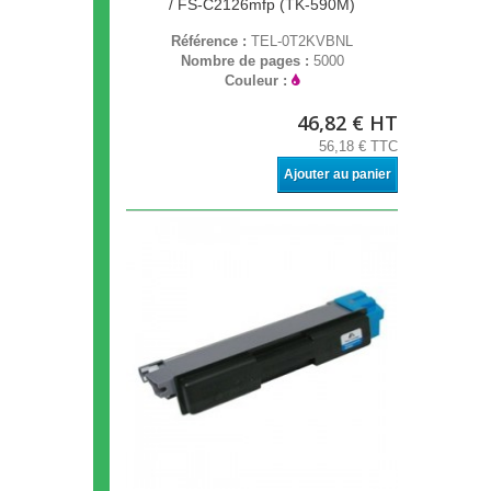
/ FS-C2126mfp (TK-590M)
Référence :
TEL-0T2KVBNL
Nombre de pages :
5000
Couleur :
46,82 € HT
56,18 € TTC
Ajouter au panier