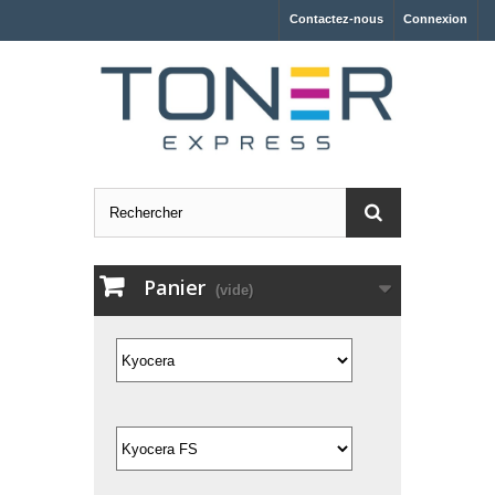
Contactez-nous
Connexion
Panier
(vide)