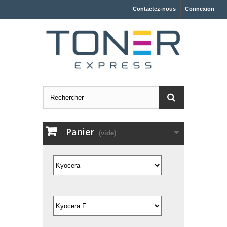
Contactez-nous
Connexion
Panier
(vide)