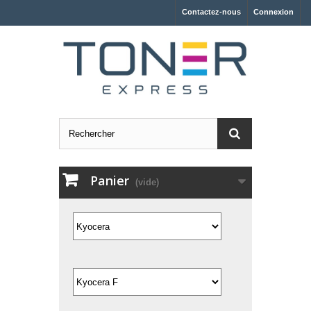
Contactez-nous
Connexion
Panier
(vide)