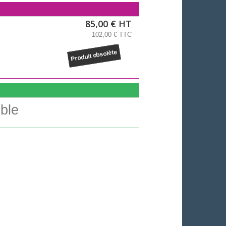
85,00 € HT
102,00 € TTC
Produit obsolète
ble