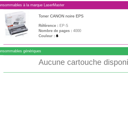
nsommables à la marque LaserMaster
Toner CANON noire EPS
Référence :
EP-S
Nombre de pages :
4000
Couleur :
onsommables génériques
Aucune cartouche disponi