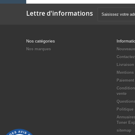
Lettre d'informations
Nos catégories
Informati
Nos marques
Nouveaux
Contacte
Livraison
Mentions 
Paiement 
Condition
vente
Questions
Politique
Annuaires
Toner Ex
sitemap