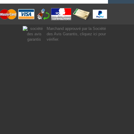
Marchand approuvé par la Société
des Avis Garantis,
cliquez ici pour
vérifier
.