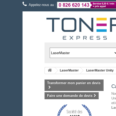
Appelez-nous au :
LaserMaster
LaserMaster Unity
Transformer mon panier en devis
C
Nou
Faire une demande de devis
Uni
et/
La