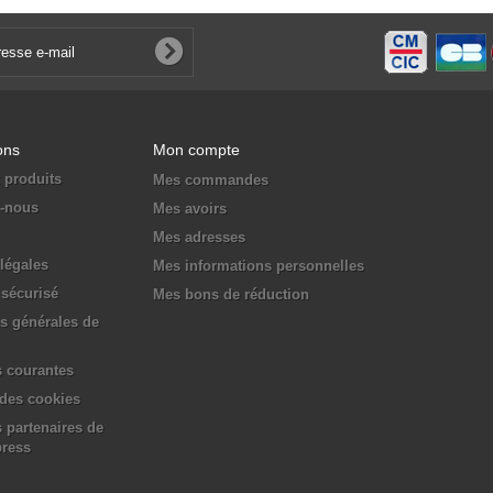
ons
Mon compte
 produits
Mes commandes
z-nous
Mes avoirs
Mes adresses
légales
Mes informations personnelles
sécurisé
Mes bons de réduction
s générales de
 courantes
 des cookies
 partenaires de
press