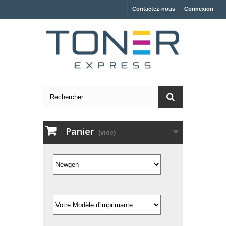
Contactez-nous
Connexion
Panier
(vide)