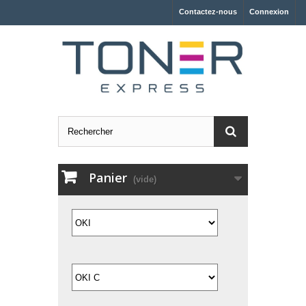
Contactez-nous
Connexion
Panier
(vide)