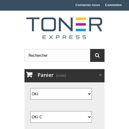
Contactez-nous
Connexion
Panier
(vide)