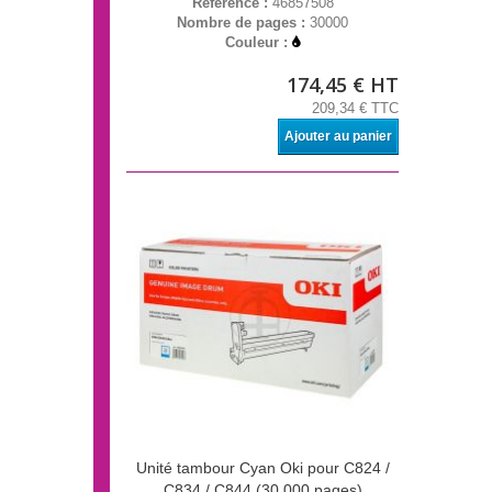
Référence :
46857508
Nombre de pages :
30000
Couleur :
174,45 € HT
209,34 € TTC
Ajouter au panier
Unité tambour Cyan Oki pour C824 /
C834 / C844 (30 000 pages)