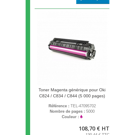
Toner Magenta générique pour Oki
C824 / C834 / C844 (5 000 pages)
Référence :
TEL-47095702
Nombre de pages :
5000
Couleur :
108,70 € HT
130,44 € TTC