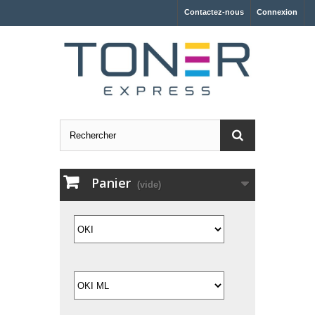
Contactez-nous
Connexion
Panier
(vide)