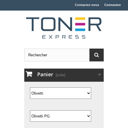
Contactez-nous
Connexion
Panier
(vide)