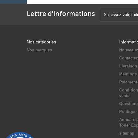
Lettre d'informations
Nos catégories
Informati
Nos marques
Nouveaux
Contacte
Livraison
Mentions 
Paiement 
Condition
vente
Questions
Politique
Annuaires
Toner Ex
sitemap