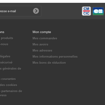
ons
Mon compte
 produits
Mes commandes
z-nous
Mes avoirs
Mes adresses
légales
Mes informations personnelles
sécurisé
Mes bons de réduction
s générales de
 courantes
 des cookies
 partenaires de
press