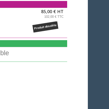
85,00 € HT
102,00 € TTC
Produit obsolète
ble