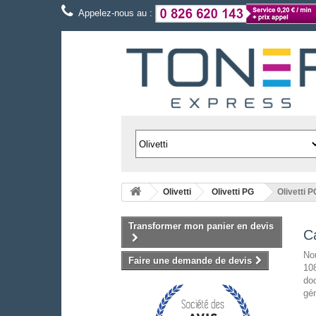
Appelez-nous au :
Olivetti
Olivetti PG
Olivetti 
Transformer mon panier en devis
C
Nou
Faire une demande de devis
108
doc
gén