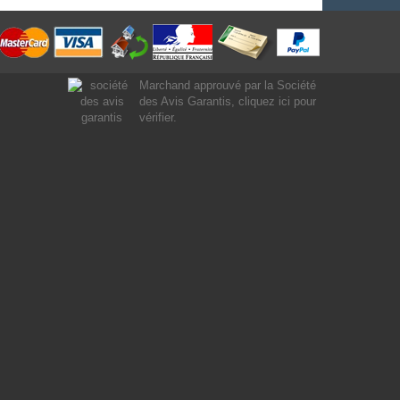
Marchand approuvé par la Société
des Avis Garantis,
cliquez ici pour
vérifier
.