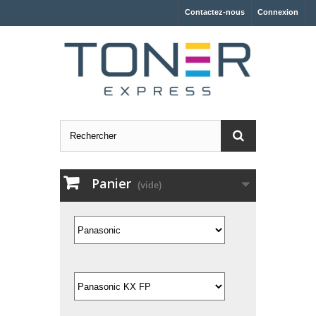
Contactez-nous
Connexion
Panier
(vide)