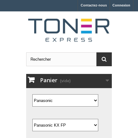
Contactez-nous
Connexion
Panier
(vide)