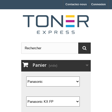
Contactez-nous
Connexion
Panier
(vide)