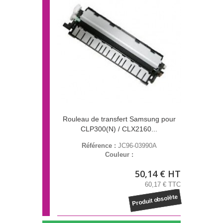
Rouleau de transfert Samsung pour
CLP300(N) / CLX2160...
Référence :
JC96-03990A
Couleur :
50,14 € HT
60,17 € TTC
Produit obsolète