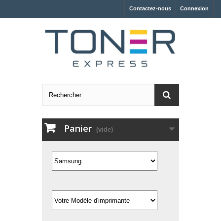
Contactez-nous
Connexion
Panier
(vide)