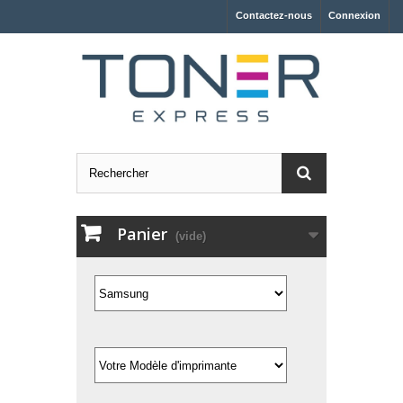
Contactez-nous
Connexion
Panier
(vide)