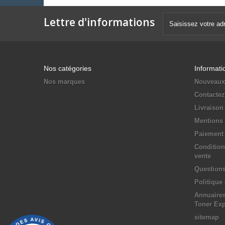
Lettre d'informations
Nos catégories
Informati
Nos marques
Nouveaux
Contacte
Livraison
Mentions 
Paiement 
Condition
vente
Questions
Politique
Annuaires
Toner Ex
sitemap