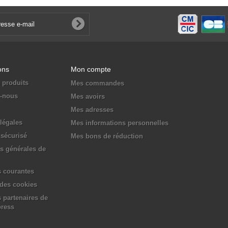
ons
Mon compte
 produits
Mes commandes
z-nous
Mes avoirs
Mes adresses
légales
Mes informations personnelles
sécurisé
Mes bons de réduction
s générales de
 courantes
 des cookies
 partenaires de
press