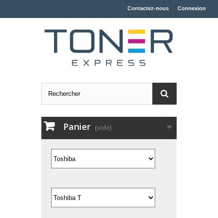
Contactez-nous
Connexion
Panier
(vide)