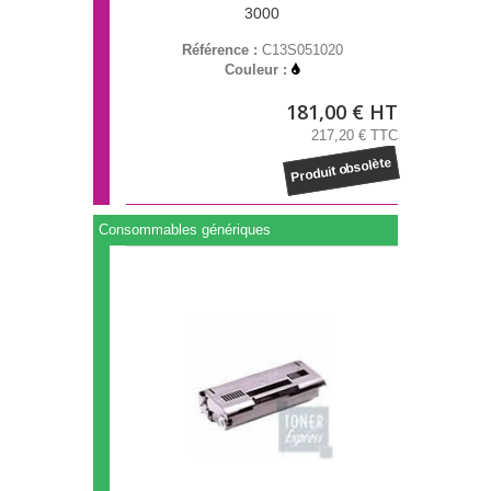
3000
Référence :
C13S051020
Couleur :
181,00 € HT
217,20 € TTC
Produit obsolète
Consommables génériques