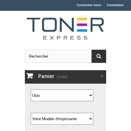
Contactez-nous
Connexion
Panier
(vide)