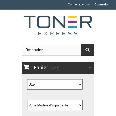
Contactez-nous
Connexion
Panier
(vide)