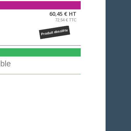
60,45 € HT
72,54 € TTC
Produit obsolète
ble