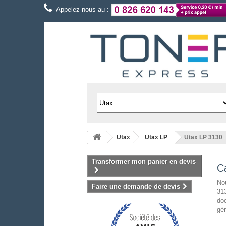
Appelez-nous au :
Utax
Utax LP
Utax LP 3130
Transformer mon panier en devis
C
Nou
Faire une demande de devis
313
doc
gén