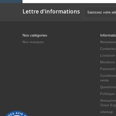
Lettre d'informations
Nos catégories
Informati
Nos marques
Nouveaux
Contacte
Livraison
Mentions 
Paiement 
Condition
vente
Questions
Politique
Annuaires
Toner Ex
sitemap