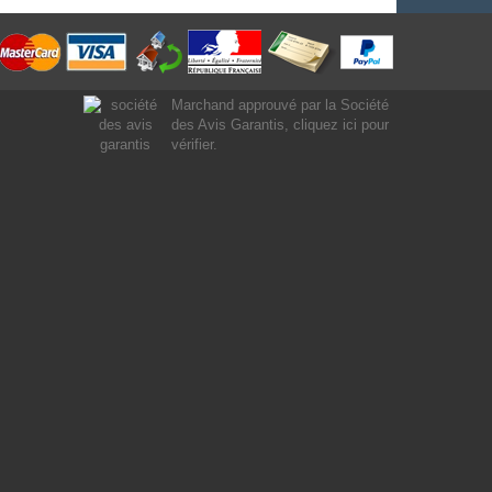
Marchand approuvé par la Société
des Avis Garantis,
cliquez ici pour
vérifier
.