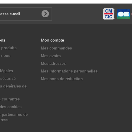
ons
Mon compte
 produits
Mes commandes
z-nous
Mes avoirs
Mes adresses
légales
Mes informations personnelles
sécurisé
Mes bons de réduction
s générales de
 courantes
 des cookies
 partenaires de
press