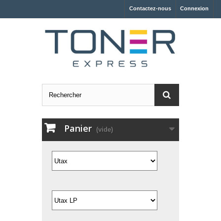
Contactez-nous
Connexion
Panier
(vide)