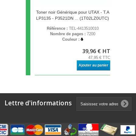
Toner noir Générique pour UTAX - T.A
LP3135 - P3521DN ... (1T02LZ0UTC)
Référence :
TEL-4413510010
Nombre de pages :
7200
Couleur :
39,96 € HT
47,95 € TTC
Ajouter au panier
Lettre d'informations