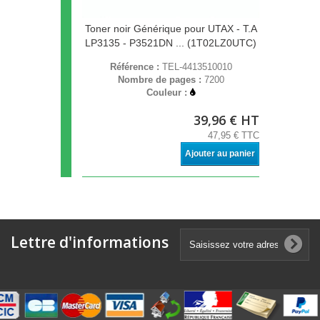
Toner noir Générique pour UTAX - T.A
LP3135 - P3521DN ... (1T02LZ0UTC)
Référence :
TEL-4413510010
Nombre de pages :
7200
Couleur :
39,96 € HT
47,95 € TTC
Ajouter au panier
Lettre d'informations