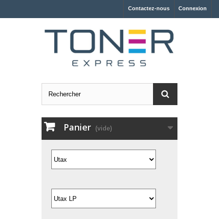
Contactez-nous
Connexion
Panier
(vide)