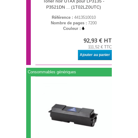
Toner noir UTAX pour LP3135 -
P3521DN ... (1T02LZ0UTC)
Référence :
4413510010
Nombre de pages :
7200
Couleur :
92,93 € HT
111,52 € TTC
Ajouter au panier
Consommables génériques