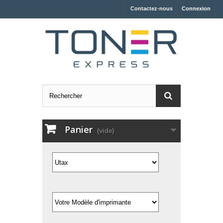
Contactez-nous
Connexion
Panier
(vide)