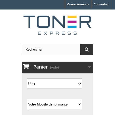
Contactez-nous
Connexion
Panier
(vide)