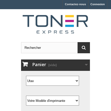
Contactez-nous
Connexion
Panier
(vide)