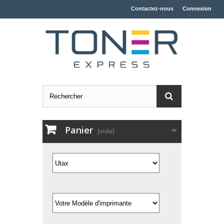
Contactez-nous
Connexion
Panier
(vide)