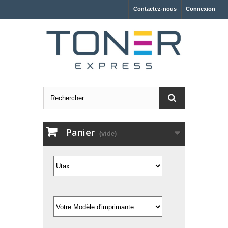
Contactez-nous
Connexion
Panier
(vide)