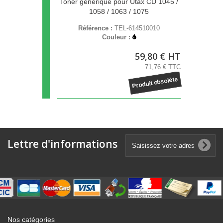
Toner générique pour Utax CD 1045 /
1058 / 1063 / 1075
Référence :
TEL-614510010
Couleur :
59,80 € HT
71,76 € TTC
Produit obsolète
Lettre d'informations
Nos catégories