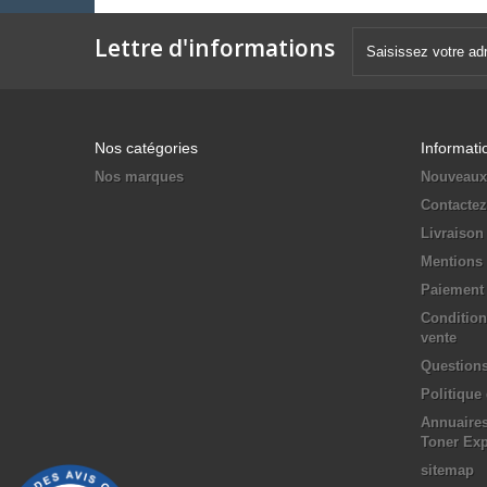
Lettre d'informations
Nos catégories
Informati
Nos marques
Nouveaux
Contacte
Livraison
Mentions 
Paiement 
Condition
vente
Questions
Politique
Annuaires
Toner Ex
sitemap