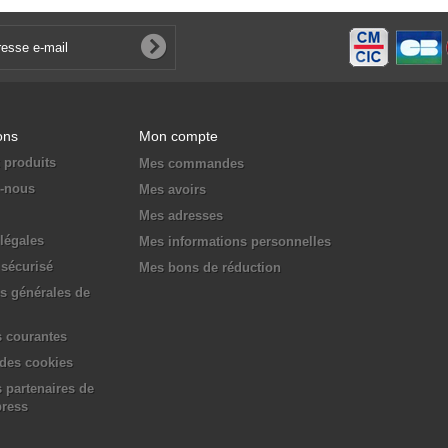
ons
Mon compte
 produits
Mes commandes
z-nous
Mes avoirs
Mes adresses
légales
Mes informations personnelles
sécurisé
Mes bons de réduction
s générales de
 courantes
 des cookies
 partenaires de
press