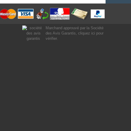
Marchand approuvé par la Société
des Avis Garantis,
cliquez ici pour
vérifier
.