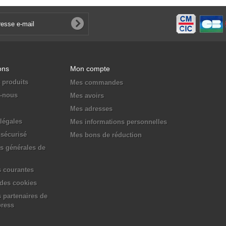
ons
Mon compte
 produits
Mes commandes
z-nous
Mes avoirs
Mes adresses
légales
Mes informations personnelles
sécurisé
Mes bons de réduction
s générales de
 courantes
 des cookies
 partenaires de
press