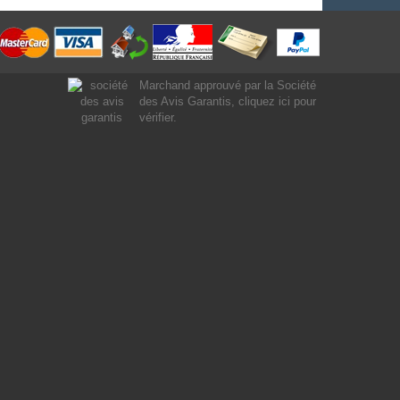
Marchand approuvé par la Société
des Avis Garantis,
cliquez ici pour
vérifier
.