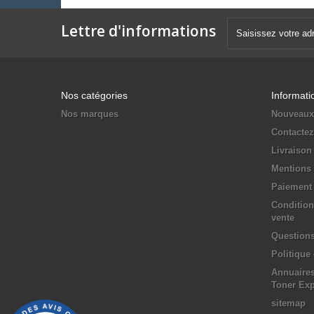
Lettre d'informations
Nos catégories
Informati
Nos marques
Nouveaux
Contacte
Livraison
Mentions 
Paiement 
Condition
vente
Questions
Politique
Annuaires
Toner Ex
sitemap