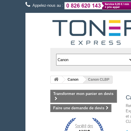
Appelez-nous au :
Canon
Canon CLBP
Transformer mon panier en devis
C
Re
Faire une demande de devis
Exp
et
CLB