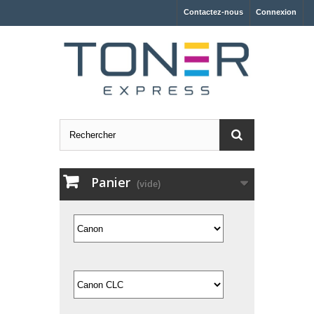
Contactez-nous
Connexion
Panier
(vide)