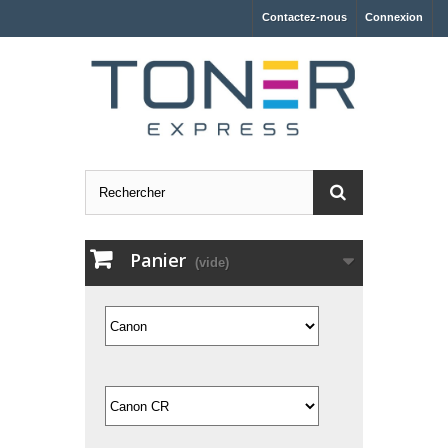
Contactez-nous
Connexion
Panier
(vide)