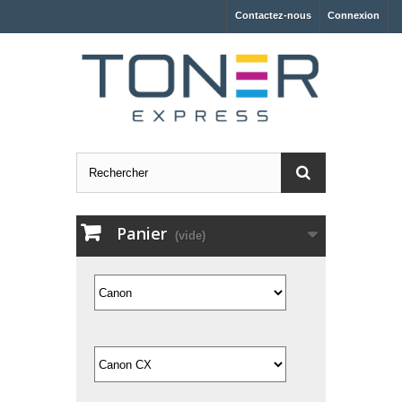
Contactez-nous
Connexion
Panier
(vide)