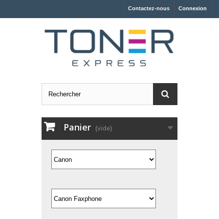
Contactez-nous
Connexion
Panier
(vide)