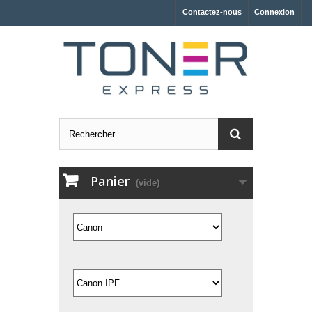
Contactez-nous
Connexion
Panier
(vide)