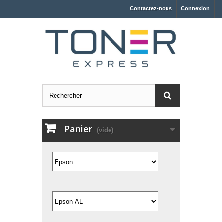
Contactez-nous
Connexion
Panier
(vide)