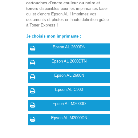
cartouches d'encre couleur ou noire et
toners
disponibles pour les imprimantes laser
ou jet d'encre Epson AL ! Imprimez vos
documents et photos en haute définition grâce
à Toner Express !
Je choisis mon imprimante :
Epson AL 2600DN
Epson AL 2600DTN
Epson AL 2600N
Epson AL C900
Epson AL M2000D
Epson AL M2000DN