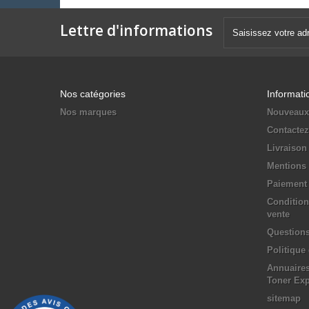
Lettre d'informations
Nos catégories
Informati
Nos marques
Nouveaux
Contacte
Livraison
Mentions 
Paiement 
Condition
vente
Questions
Politique
Annuaires
Toner Ex
sitemap