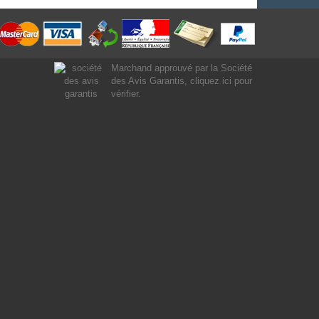
Marchand approuvé par la Société
des Avis Garantis,
cliquez ici pour
vérifier
.