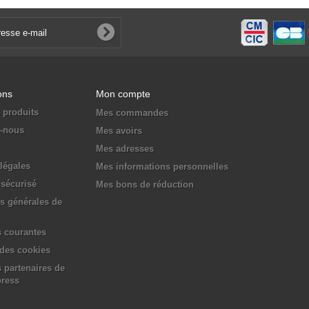
ons
Mon compte
 produits
Mes commandes
z-nous
Mes avoirs
Mes adresses
légales
Mes informations personnelles
sécurisé
Mes bons de réduction
s générales de
 courantes
 des cookies
 partenaires de
press