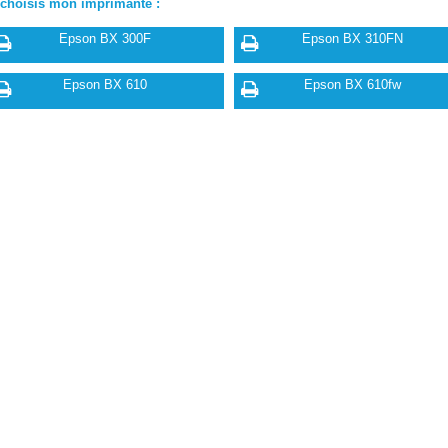
 choisis mon imprimante :
Epson BX 300F
Epson BX 310FN
Epson BX 610
Epson BX 610fw