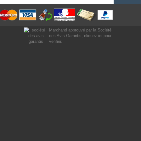
Marchand approuvé par la Société
des Avis Garantis,
cliquez ici pour
vérifier
.