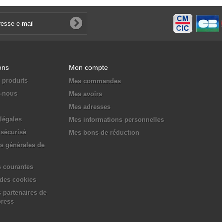
ons
Mon compte
 produits
Mes commandes
z-nous
Mes avoirs
Mes adresses
légales
Mes informations personnelles
sécurisé
Mes bons de réduction
s générales de
 courantes
 des cookies
 partenaires de
press