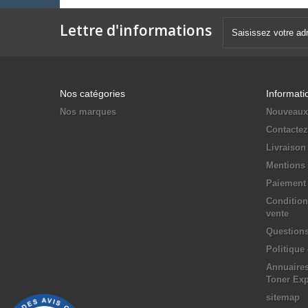
Lettre d'informations
Nos catégories
Informati
Nos marques
Nouveaux
Contacte
Livraison
Mentions 
Paiement 
Condition
vente
Questions
Politique
Annuaires
Toner Ex
sitemap