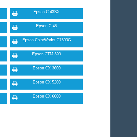
Epson C 43SX
Epson C 45
Epson ColorWorks C7500G
Epson CTM 390
Epson CX 3600
Epson CX 5200
Epson CX 6600